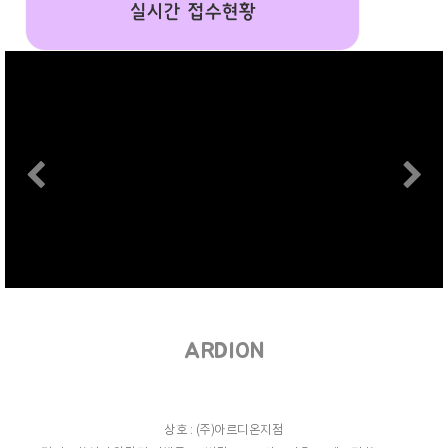
실시간 접수현황
Previous
N
ARDION
상호 : (주)아르디온지점